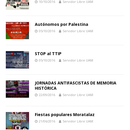
10/10/2016
Servidor Libre UAM
Autónomos por Palestina
05/10/2016
Servidor Libre UAM
STOP al TTIP
05/10/2016
Servidor Libre UAM
JORNADAS ANTIFASCISTAS DE MEMORIA
HISTÓRICA
22/09/2016
Servidor Libre UAM
Fiestas populares Moratalaz
21/06/2016
Servidor Libre UAM