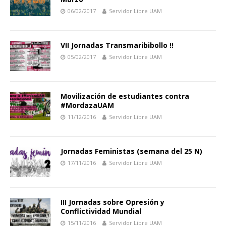
06/02/2017
Servidor Libre UAM
VII Jornadas Transmaribibollo !!
05/02/2017
Servidor Libre UAM
Movilización de estudiantes contra
#MordazaUAM
11/12/2016
Servidor Libre UAM
Jornadas Feministas (semana del 25 N)
17/11/2016
Servidor Libre UAM
III Jornadas sobre Opresión y
Conflictividad Mundial
15/11/2016
Servidor Libre UAM